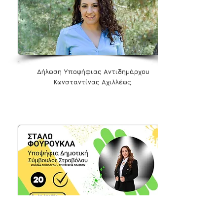
Δήλωση Υποψήφιας Αντιδημάρχου
Κωνσταντίνας Αχιλλέως.
Στάλω Φουρουκλά υποψήφια Δημοτική