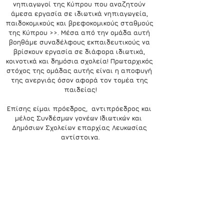
νηπιαγωγοί της Κύπρου που αναζητούν 
άμεσα εργασία σε ιδιωτικά νηπιαγωγεία, 
παιδοκομικούς και βρεφοκομικούς σταθμούς 
της Κύπρου >>. Μέσα από την ομάδα αυτή 
βοηθάμε συναδέλφους εκπαιδευτικούς να 
βρίσκουν εργασία σε διάφορα ιδιωτικά, 
κοινοτικά και δημόσια σχολεία! Πρωταρχικός 
στόχος της ομάδας αυτής είναι η αποφυγή 
της ανεργιάς όσον αφορά τον τομέα της 
παιδείας!
Επίσης είμαι πρόεδρος,  αντιπρόεδρος και 
μέλος Συνδέσμων γονέων Ιδιωτικών και  
Δημόσιων Σχολείων επαρχίας Λευκωσίας 
αντίστοιχα.
Η υποψηφιότητα μου απευθύνεται σε όλους 
τους κατοίκους του δήμου μας, με σκοπό να 
υλοποιηθεί το κοινό όραμα μας για 
ανάπτυξη, πρόοδο και ασφάλεια του τόπου 
μας! 
Μέσα από τις προσωπικές μου εμπειρίες 
και αξίες που υπηρετώ, προσδοκώ σε ένα 