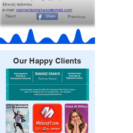
Ξένιος Ιωάννου
e-mail: 
patriwtikometwpo@gmail.com
Next
Previous
Share
Our Happy Clients