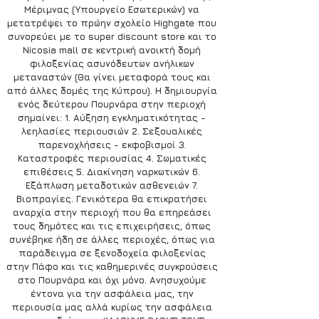
Μέριμνας (Υπουργείο Εσωτερικών) να 
μετατρέψει το πρώην σχολείο Highgate που 
συνορεύει με το super discount store και το 
Nicosia mall σε κεντρική ανοικτή δομή 
φιλοξενίας ασυνόδευτων ανήλικων 
μεταναστών (Θα γίνει μεταφορά τους και 
από άλλες δομές της Κύπρου). Η δημιουργία 
ενός δεύτερου Πουρνάρα στην περιοχή 
σημαίνει: 1. Αύξηση εγκληματικότητας - 
λεηλασίες περιουσιών 2. Σεξουαλικές 
παρενοχλήσεις - εκφοβισμοί 3. 
Καταστροφές περιουσίας 4. Σωματικές 
επιθέσεις 5. Διακίνηση ναρκωτικών 6. 
Εξάπλωση μεταδοτικών ασθενειών 7. 
Βιοπραγίες. Γενικότερα θα επικρατήσει 
αναρχία στην περιοχή που θα επηρεάσει 
τους δημότες και τις επιχειρήσεις, όπως 
συνέβηκε ήδη σε άλλες περιοχές, όπως για 
παράδειγμα σε ξενοδοχεία φιλοξενίας 
στην Πάφο και τις καθημερινές συγκρούσεις 
στο Πουρνάρα και όχι μόνο. Ανησυχούμε 
έντονα για την ασφάλεια μας, την 
περιουσία μας αλλά κυρίως την ασφάλεια 