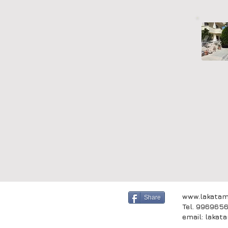
www.lakatam
Share
Tel. 996965
email:
lakat