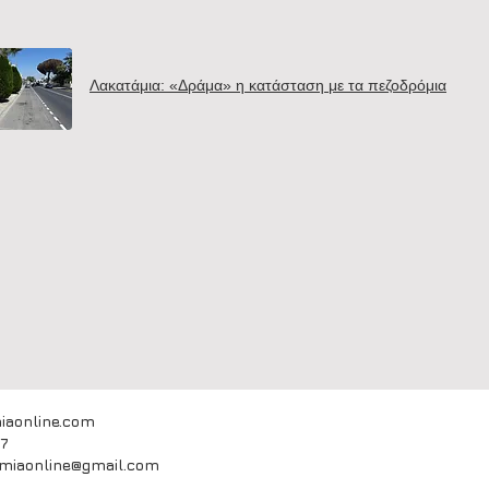
Λακατάμια: «Δράμα» η κατάσταση με τα πεζοδρόμια
iaonline.com
67
amiaonline@gmail.com