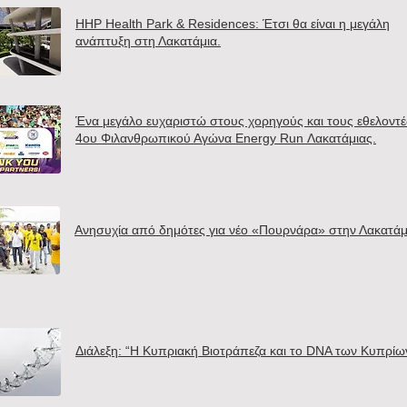
HHP Health Park & Residences: Έτσι θα είναι η μεγάλη
ανάπτυξη στη Λακατάμια.
Ένα μεγάλο ευχαριστώ στους χορηγούς και τους εθελοντέ
4ου Φιλανθρωπικού Αγώνα Energy Run Λακατάμιας.
Ανησυχία από δημότες για νέο «Πουρνάρα» στην Λακατάμ
Διάλεξη: “Η Κυπριακή Βιοτράπεζα και το DNA των Κυπρίω