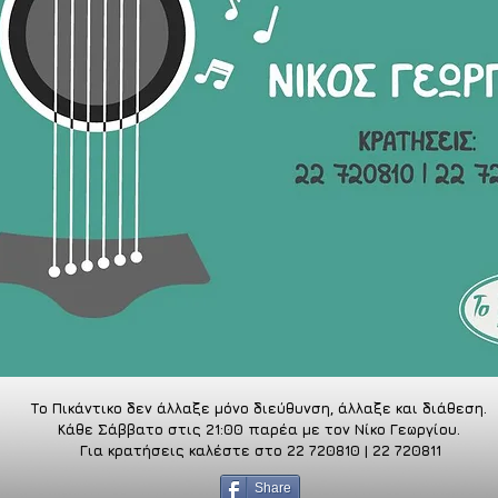
Το Πικάντικο δεν άλλαξε μόνο διεύθυνση, άλλαξε και διάθεση. 
Κάθε Σάββατο στις 21:00 παρέα με τον Νίκο Γεωργίου. 
Για κρατήσεις καλέστε στο 22 720810 | 22 720811
Share