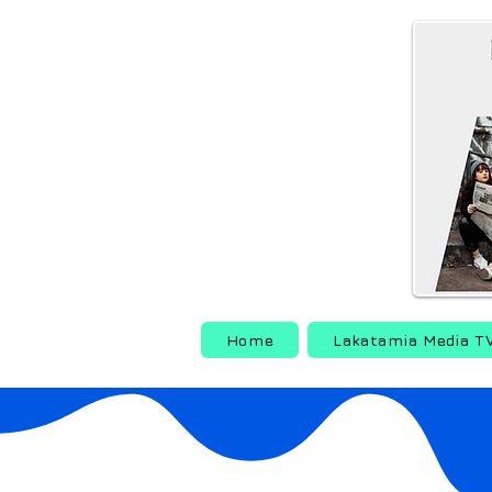
Home
Lakatamia Media T