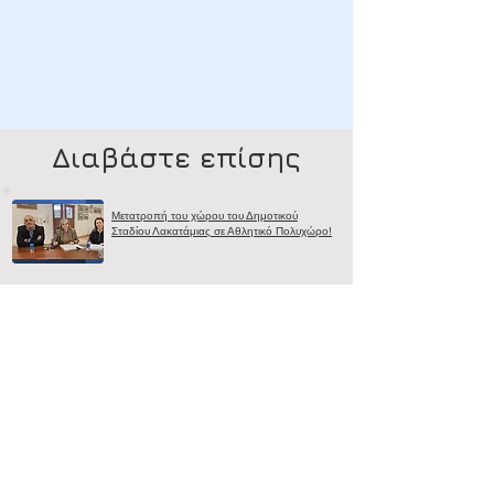
Διαβάστε επίσης
Μετατροπή του χώρου του Δημοτικού
Σταδίου Λακατάμιας σε Αθλητικό Πολυχώρο!
HHP Health Park & Residences: Έτσι θα
είναι η μεγάλη ανάπτυξη στη Λακατάμια.
Ένα μεγάλο ευχαριστώ στους χορηγούς και
τους εθελοντές του 4ου Φιλανθρωπικού
Αγώνα Energy Run Λακατάμιας.