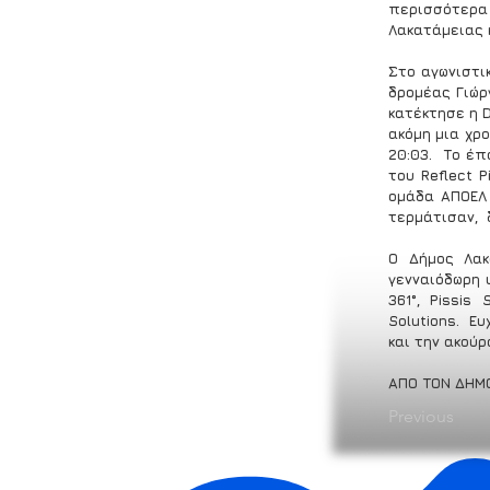
περισσότερα 
Λακατάμειας 
Στο αγωνιστικ
δρομέας Γιώρ
κατέκτησε η D
ακόμη μια χρο
20:03.  Το έ
του Reflect 
ομάδα ΑΠΟΕΛ 
τερμάτισαν,  
Ο Δήμος Λακ
γενναιόδωρη υ
361°, Pissis 
Solutions.  Ε
και την ακού
ΑΠΟ ΤΟΝ ΔΗΜ
Previous