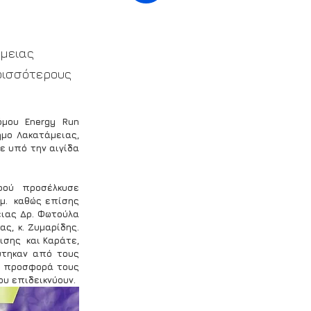
άμειας
ρισσότερους 
μου Energy Run 
μο Λακατάμειας, 
ε υπό την αιγίδα 
ού προσέλκυσε 
.  καθώς επίσης 
ιας Δρ. Φωτούλα 
, κ. Ζυμαρίδης. 
σης  και Καράτε, 
ύτηκαν από τους 
ι προσφορά τους 
ου επιδεικνύουν.