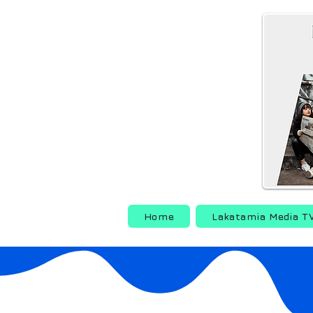
Home
Lakatamia Media T