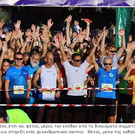
όνο, έτσι και φέτος, μέρος των εσόδων από τα δικαιώματα συμμετο
για στήριξη ενός φιλανθρωπικού σκοπού.  Φέτος, μέσω της εκδήλ