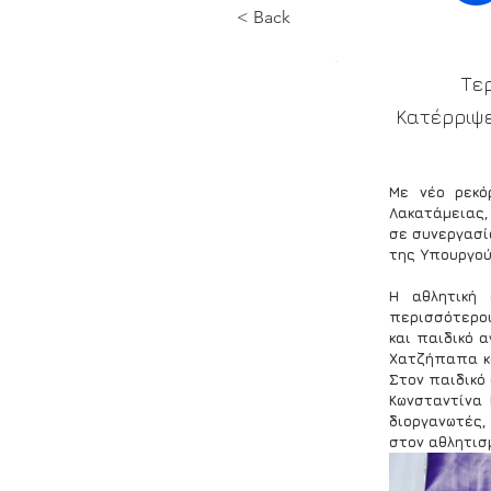
< Back
Τε
Κατέρριψε
Με νέο ρεκό
Λακατάμειας,
σε συνεργασία
της Υπουργού
Η αθλητική 
περισσότερου
και παιδικό 
Χατζήπαπα κα
Στον παιδικό 
Κωνσταντίνα 
διοργανωτές,
στον αθλητισ