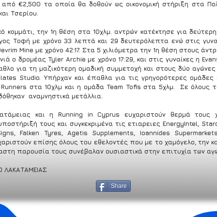
από €2,500 τα οποία θα δοθούν ως οικονομική στήριξη στα Πολ
και Τσερίου.
ό κομμάτι, την 1η θέση στα 10χλμ. αντρών κατέκτησε για δεύτερη
γος Τοφή με χρόνο 33 λεπτά και 29 δευτερόλεπτα ενώ στις γυναί
evrim Mine με χρόνο 42:17. Στα 5 χιλιόμετρα την 1η θέση στους άντρ
νιά ο δρομέας Tyler Archie με χρόνο 17:29, και στις γυναίκες η Evan
παθλο για τη μαζικότερη ομαδική συμμετοχή και στους δύο αγώνες 
Pilates Studio. Υπήρχαν και έπαθλα για τις γρηγορότερες ομάδες 
Runners στα 10χλμ και η ομάδα Team Tofis στα 5χλμ.  Σε όλους τ
δόθηκαν  αναμνηστικά μετάλλια.
ατάμειας και η Running in Cyprus ευχαριστούν θερμά τους χ
ποστήριξή τους και συγκεκριμένα τις ετιαρειες EnergyIntel, Staroil,
Signs, Falken Tyres, Agetis Supplements, Ioannides Supermarkets
υχαριστούν επίσης όλους του εθελοντές που με το χαμόγελο, την κ
ραστη παρουσία τους συνέβαλαν ουσιαστικά στην επιτυχία των αγ
Ο ΛΑΚΑΤΑΜΕΙΑΣ
Share