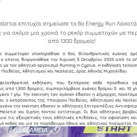
ράστια επιτυχία σημείωσε το 6ο Energy Run Λακατ
 για ακόμα μια χρονιά το ρεκόρ συμμετοχών με πε
από 1300 δρομείς!
ρ συμμετοχών ολοκληρώθηκε ο 6ος Φιλανθρωπικός Αγώνας Δρό
 ο οποίος διοργανώθηκε την Κυριακή 5 Οκτωβρίου 2025 από το Δή
 με τον αθλητικό οργανισμό Running in Cyprus. Η εκδήλωση τελούσ
 Παιδείας, Αθλητισμού και Νεολαίας, Δρος Αθηνάς Μιχαηλίδου.
φιλανθρωπική εκδήλωση, που ξεπέρασε κάθε προσδοκία αφ
ς από 1,300 δρομείς, συμπεριλάμβανε αγώνες δρόμου 5  και 10 χλμ
αγώνα 1 χλμ. Την εκκίνηση των αγώνων έδωσαν η Δήμαρχος Λακατάμε
ι ο εκπρόσωπος της Υπουργού Παιδείας, Αθλητισμού και Νεολαίας
αγώνα την εκκίνηση έδωσαν οι αθλήτριες Επιτραπέζιας Αντισφαίρι
Μελετιέ και Ειρήνη Κοντού αντίστοιχα. Οι δύο αθλήτριες βραβε
 για τις εξαιρετικές τους αθλητικές επιδόσεις, την αφοσίωση κα
μό καθώς και για το παράδειγμα ήθους και αθλητικού πνεύματος π