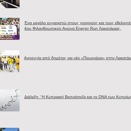
Ένα μεγάλο ευχαριστώ στους χορηγούς και τους εθελοντέ
4ου Φιλανθρωπικού Αγώνα Energy Run Λακατάμιας.
Ανησυχία από δημότες για νέο «Πουρνάρα» στην Λακατάμ
Διάλεξη: “Η Κυπριακή Βιοτράπεζα και το DNA των Κυπρίω