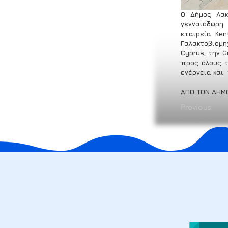
Ο Δήμος Λακ
γενναιόδωρη 
εταιρεία Kent
Γαλακτοβιομη
Cyprus, την G
προς όλους τ
ενέργεια και 
ΑΠΟ ΤΟΝ ΔΗΜ
Previous