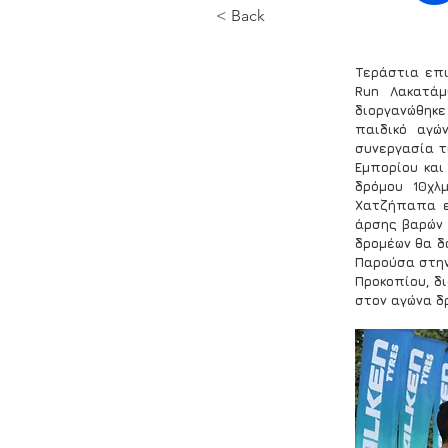
< Back
Τεράστια επι
Run Λακατάμ
διοργανώθηκε 
παιδικό αγώ
συνεργασία τη
Εμπορίου και
δρόμου 10χλ
Χατζήπαπα ε
άρσης βαρών 
δρομέων θα δο
Παρούσα στην
Προκοπίου, δι
στον αγώνα δρ