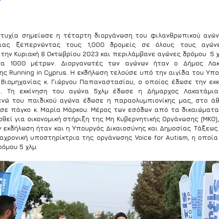
τυχία σημείωσε η τέταρτη διοργάνωση του φιλανθρωπικού αγώνα
ιας ξεπερνώντας τους 1,000 δρομείς σε όλους τους αγώνες
την Κυριακή 8 Οκτωβρίου 2023 και περιλάμβανε αγώνες δρόμου  5 χλμ.
να 1000 μέτρων. Διοργανωτές των αγώνων ήταν ο Δήμος Λακ
ς Running in Cyprus. Η εκδήλωση τελούσε υπό την αιγίδα του Υπο
 Βιομηχανίας κ. Γιώργου Παπαναστασίου, ο οποίος έδωσε την εκκ
μ. Τη εκκίνηση του αγώνα 5χλμ έδωσε η Δήμαρχος Λακατάμια
νώ του παιδικού αγώνα έδωσε η παραολυμπιονίκης μας, στο ά
σε πάγκο κ. Μαρία Μάρκου. Μέρος των εσόδων από τα δικαιώματα
θεί για οικονομική στήριξη της Μη Κυβερνητικής Οργάνωσης (ΜΚΟ), V
 εκδήλωση ήταν και η Υπουργός Δικαιοσύνης και Δημοσίας Τάξεως κ
αχρονική υποστηρίκτρια της οργάνωσης Voice for Autism, η οποία
όμου 5 χλμ.