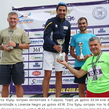
τα 10χλμ. αντρών κατέκτησε ο Γιώργος Τοφή με χρόνο 33:34 ενώ σ
τέλαβε η Lorenza Νegro με χρόνο 42:16. Στα 5χλμ. αντρών την 1η 