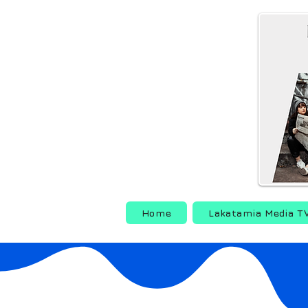
Home
Lakatamia Media T