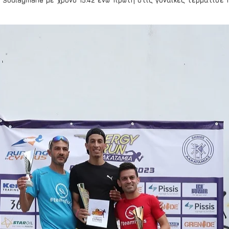
 Soulaymane με χρόνο 15:42 ενώ πρώτη στις γυναίκες τερμάτισε η V