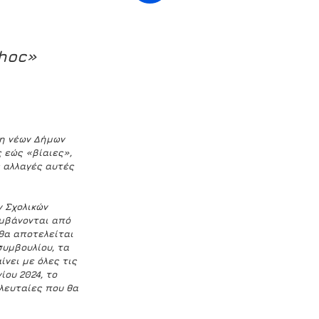
hoc» 
η νέων Δήμων 
εώς «βίαιες», 
 αλλαγές αυτές 
 Σχολικών 
αμβάνονται
 από 
θα αποτελείται 
υμβουλίου, τα 
νει με όλες τις 
ίου 2024, το 
λευταίες που θα 