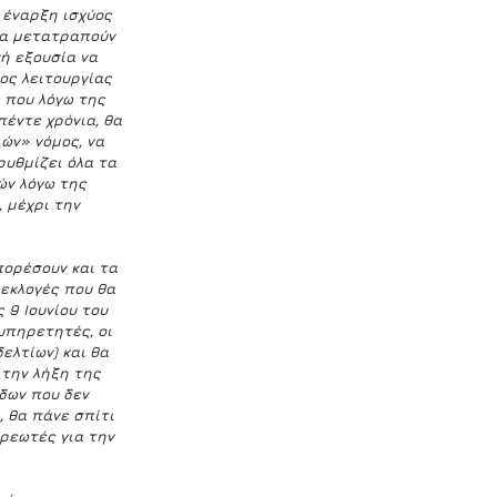
 έναρξη ισχύος 
θα μετατραπούν 
ή εξουσία να 
ος λειτουργίας 
 που λόγω της 
έντε χρόνια, θα 
ών» νόμος, να 
υθμίζει όλα τα 
ν λόγω της 
 μέχρι την 
πορέσουν και τα 
εκλογές που θα 
 9 Ιουνίου του 
υπηρετητές, οι 
ελτίων) και θα 
 την λήξη της 
δων που δεν 
 θα πάνε σπίτι 
ρεωτές για την 