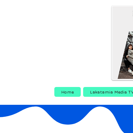
Home
Lakatamia Media T