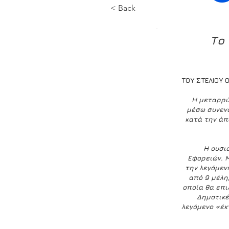
< Back
Το 
ΤΟΥ ΣΤΕΛΙΟΥ 
Η μεταρρύ
μέσω συνενώ
κατά την άπ
Η ουσι
Εφορειών. 
την λεγόμεν
από 9 μέλη
οποία θα επι
Δημοτικέ
λεγόμενο «έκ