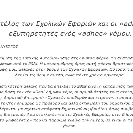
τέλος των Σχολικών Εφοριών και οι «ad
εξυπηρετητές ενός «adhoc» νόμου.
ΟΔΥΣΣΕΩΣ
θμιση της Τοπικής Αυτοδιοίκησης στην Κύπρο φέρνει τη σύστασ
σεων από το 2024. Η μεταρρύθμιση όμως αυτή φέρνει δραστικές 
οψή μου, αλλαγές στον θεσμό των Σχολικών Εφορειών. Ωστόσο, τις
δεν θα τις δουμε άμεσα, αλλά πέντε χρόνια αργότερα.
αστικότερη αλλαγή που θα επέλθει το 2029 είναι η κατάργηση των
Με βάση τον νέο «Περί Δήμων» νόμο, οι αρμοδιότητες τους αναλ
η, Δημοτική Επιτροπή «Σχολικών υποδομών και κτιρίων», η οποία 
,
τον/την δήμαρχο ως πρόεδρο και άλλα οκτώ μέλη του δημοτικού σ
λέγονται με σχετική απόφαση δημοτικού συμβουλίου, όπως συμβαί
ς Επιτροπές
.
Άρα οι εκλογές για τις Σχολικές Εφορείες στις 9 Ιουν
το ψηφοδέλτιο» που θα πάρουμε εκείνη την ημέρα, θα είναι οι τε
γίνουν. 