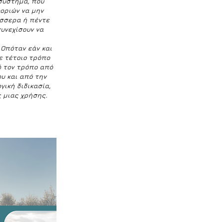
σύστημα, που 
οριών να μην 
έσσερα ή πέντε 
υνεχίσουν να 
 Οπόταν εάν και 
ε τέτοιο τρόπο 
ό τον τρόπο από 
υ και από την 
γική διδικασία, 
ς μιας χρήσης.