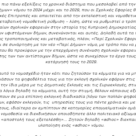
 πιο πάνω εξελίξεις το χρονικό διάστημα που μεσολαβεί από την
ήμων» νόμου το 2024 μέχρι και το 2029, που οι Σχολικές Εφορίες 
κές Επιτροπές και απαιτείται από την εκτελεστική και νομοθετικ
εταβατική νομοθετική ρύθμιση – λύση, ώστε να ρυθμιστεί ο τρόπ
αίων σχολικών εφορειών στην ιστορία της Κυπριακή Δημοκρατίας
ν υφιστάμενων δήμων, συνενώνονται και αυτές. Δηλαδή αυτά τα π
ς τροποποιημένος και μεταβατικός, πλέον, «Περί Σχολικών Εφορι
ι σε συνάρτηση με τον νέο «Περί Δήμων» νόμο, με τρόπο που να ρ
που θα προκύψουν με την επερχόμενη συνένωση σχολικών εφορειώ
ης των των αντίστοιχων δήμων, ώστε να συνεχίσουν το έργο τους,
κατάργησή τους το 2029.
αυτό το νομοσχέδιο ήταν κάτι που ζητούσαν τα κόμματα για να μ
ιμάσουν τα ψηφοδέλτια τους για την εκλογή σχολικών εφόρων στις 
την ίδια μέρα με τις Δημοτικές Εκλογές και τις Ευρωεκλογές, στις
γα λόγια δηλαδή τα κόμματα, αυτή την στιγμή, θέλουν κάποιους εξ
πουν σε μια επίπονη εκλογική διαδικασία (λόγω των πολλών ψηφοδ
, εφόσον εκλεγούν, τις  υπηρεσίες τους για πέντε χρόνια και με
τους, ιδιαίτερα αν εμπίπτουν σε κατηγορίες επαγγελματικών ομά
 νομοθεσία να διεκδικήσουν οποιοδήποτε άλλο πολιτειακό αξίωμα,
η «αποστολή τους εξετελέσθη»... Ζητούν δηλαδή «adhoc» διεκπαι
υλοποίηση ενός «adhoc» νόμου.