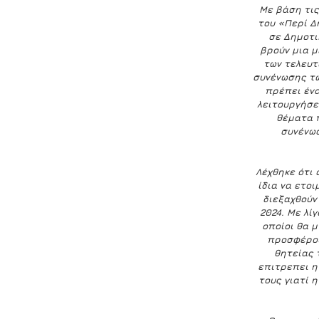
Με βάση τις
του «Περί Δ
σε Δημοτι
βρούν μια μ
των τελευτ
συνένωσης τω
πρέπει ένα
λειτουργήσε
θέματα 
συνένωσ
Λέχθηκε ότι 
ίδια να ετο
διεξαχθούν 
2024. Με λί
οποίοι θα μ
προσφέρουν
θητείας 
επιτρεπει η
τους γιατί 