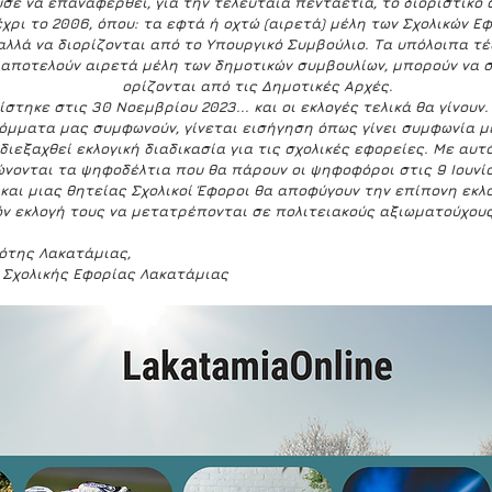
σε να επαναφερθεί, για την τελευταία πενταετία, το διοριστικό 
χρι το 2006, όπου: τα εφτά ή οχτώ (αιρετά) μέλη των Σχολικών Εφ
αλλά να διορίζονται από το Υπουργικό Συμβούλιο. Τα υπόλοιπα τ
 αποτελούν αιρετά μέλη των δημοτικών συμβουλίων, μπορούν να σ
ορίζονται από τις Δημοτικές Αρχές.
στηκε στις 30 Νοεμβρίου 2023... και οι εκλογές τελικά θα γίνουν.
όμματα μας συμφωνούν, γίνεται εισήγηση όπως γίνει συμφωνία μ
διεξαχθεί εκλογική διαδικασία για τις σχολικές εφορείες. Με αυτ
ώνονται τα ψηφοδέλτια που θα πάρουν οι ψηφοφόροι στις 9 Ιουνίο
 και μιας θητείας Σχολικοί Έφοροι θα αποφύγουν την επίπονη εκλο
όν εκλογή τους να μετατρέπονται σε πολιτειακούς αξιωματούχου
ότης Λακατάμιας,
Σχολικής Εφορίας Λακατάμιας