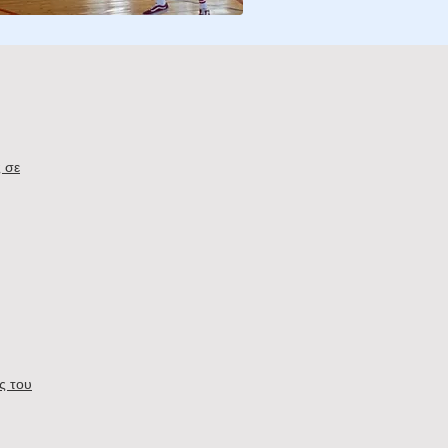
 σε
ς του