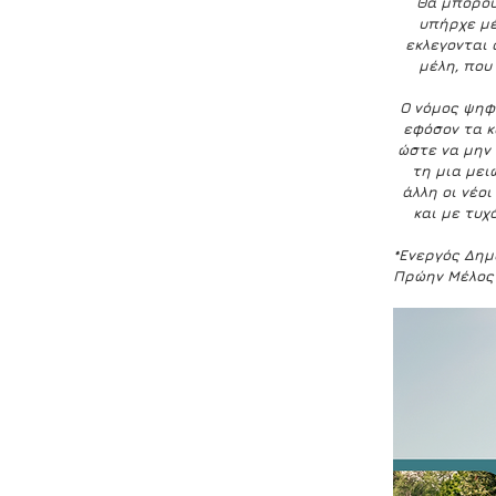
Θα μπορού
υπήρχε μέ
εκλεγονται 
μέλη, που
Ο νόμος ψηφί
εφόσον τα κ
ώστε να μην 
τη μια μει
άλλη οι νέοι
και με τυχ
*Ενεργός Δημ
Πρώην Μέλος 