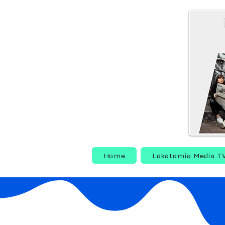
Home
Lakatamia Media T