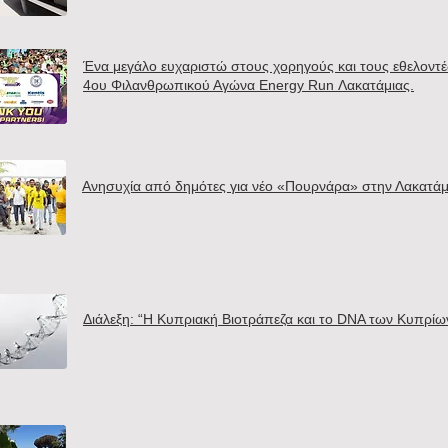
Ένα μεγάλο ευχαριστώ στους χορηγούς και τους εθελοντέ
4ου Φιλανθρωπικού Αγώνα Energy Run Λακατάμιας.
Ανησυχία από δημότες για νέο «Πουρνάρα» στην Λακατάμ
Διάλεξη: “Η Κυπριακή Βιοτράπεζα και το DNA των Κυπρίω