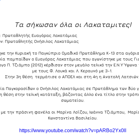
Τα σήκωσαν όλα οι Λακαταμιτες!
α : Πρωταθλητής Ευαγόρας Λακατάμιας
κών: Πρωταθλητής Ονήσιλος Λακατάμιας
κε την Κυριακή το Παγκύπριο Ομαδικό Πρωτάθλημα Κ-13 στα αγόρια 
ρία παμπαίδων ο Ευαγόρας Λακατάμιας που αγωνίστηκε με τους Γιώ
ιώργο Π. Τζιάμπο (2012) κέρδισαν στον μεγάλο τελικό την Ε.Ν.Υ Ύψων
με τους Φ. Λουκά και Λ. Κεραυνό με 3-1. 
Στην 3η θέση  τερμάτισε ο ΑΠΟΕΛ και στη 4η η Ανατολή Λατσιών.
ία Παγκορασίδων ο Ονήσιλος Λακατάμιας σε Πρωτάθλημα των δύο γ
η θέση στην τελική κατάταξη, βάζοντας άλλο ένα τίτλο στην τρόπα
σωματείου.
με την πράσινη φανέλα οι Μαρίνα Λοΐζου, Ιωάννα Τζιάμπου,  Μαρία
Κωνσταντίνα Βασιλείου.
https://www.youtube.com/watch?v=pARBo2Yx0lI