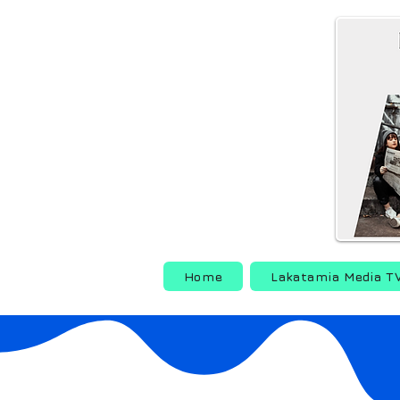
Home
Lakatamia Media T