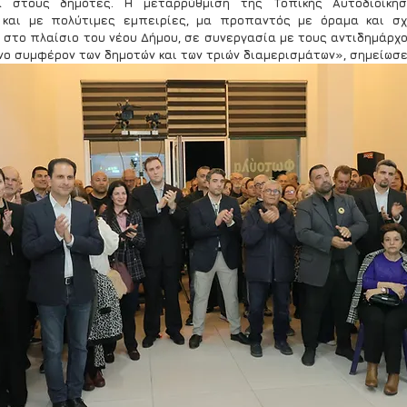
α στους δημότες. Η μεταρρύθμιση της Τοπικής Αυτοδιοίκησ
 και με πολύτιμες εμπειρίες, μα προπαντός με όραμα και σχέ
στο πλαίσιο του νέου Δήμου, σε συνεργασία με τους αντιδημάρχου
νο συμφέρον των δημοτών και των τριών διαμερισμάτων», σημείωσε