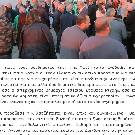
η προς τους συνδημότες της, η κ. Χατζήπαπα ανέδειξε πως
 τελευταία χρόνια σ’ έναν ελκυστικό οικιστικό προορισμό για νε
 καθώς επίσης για επιχειρήσεις και νέες επενδύσεις». Ανέφερε πω
ιτελεστεί και στα άλλα δύο δημοτικά διαμερίσματα, στο Τσέρι και
Τόσο ο απερχόμενος δήμαρχος Τσερίου Σταύρος Μιχαήλ, όσο και
ροσούλα Αρμοστή, είναι πραγματικά άξιοι συγχαρητηρίων. Η γνώση
ίναι αναγκαίες και υπερπολύτιμες σ’ αυτό το νέο εγχείρημα».
, πρόσθεσε η κ. Χατζήπαπα, είναι απλό και συγκεκριμένο. «Θέ
να προσφέρει την καλύτερη δυνατή ποιότητα ζωής στους δημότες 
μό και περιβαλλοντικά υπεύθυνο. Καθαρό και περιποιημένο. Ε
κό. Ανθρώπινο και κοινωνικά ευαίσθητο. Διεκδικητικό στην άντλησ