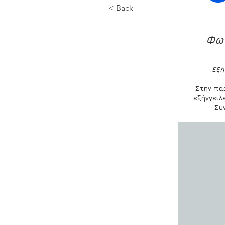
< Back
Φω
Εξή
Στην πα
εξήγγειλ
Συ