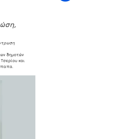
ώση, 
έντρωση
ων δημοτών 
Τσερίου και 
ήπαπα.