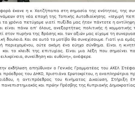
αφορά έκανε η κ. Χατζήπαπα στη σημασία της ενότητας, της συν
νάμεων στη νέα εποχή της Τοπικής Αυτοδιοίκησης. «Ισχυρή πεπο
 τα χρόνια πετύχαμε γιατί πυξίδα μας ήταν πάντοτε η αντίληψη 
αι είναι πάνω απ’ όλους, ανεξαρτήτως πολιτικής ή κομματικής 
τί στον πυρήνα της δράσης και των αξιών μας είχαμε τη συνεργασί
ική δουλειά. Και σε αυτό το μοτίβο θα συνεχίσουμε. Γιατί για εμάς
νή περιεχομένου, ούτε ακόμη ένα εύηχο σύνθημα. Είναι η κινητ
και το κλειδί της επιτυχίας. Είναι μια λέξη που σημαίνει πο
ιλικρίνεια, συνείδηση και ευθύνη», ανέφερε.
την εκδήλωση απηύθυναν ο Γενικός Γραμματέας του ΑΚΕΛ Στέφαν
 πρόεδρος του ΔΗΚΟ, Χριστιάνα Ερωτοκρίτου, η αναπληρώτρια πρ
ειάδου, η αντιπρόεδρος του Κινήματος Δικαίωση, Στήριξη Επ
ο πανεπιστημιακός και πρώην Πρέσβης της Κυπριακής Δημοκρατίας,