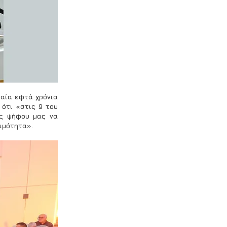
αία εφτά χρόνια 
ότι «στις 9 του 
ς ψήφου μας να 
τιμότητα».