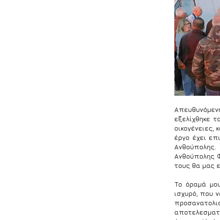
Απευθυνόμεν
εξελίχθηκε τα
οικογένειες,
έργο έχει επ
Ανθούπολης. 
Ανθούπολης Φ
τους θα μας ε
Το όραμά μου
ισχυρό, που 
προσανατολισ
αποτελεσματι