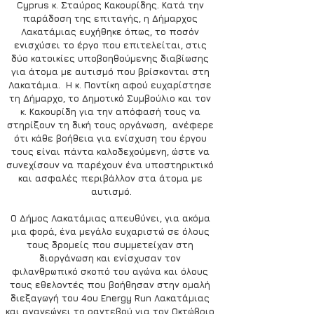
Cyprus κ. Σταύρος Κακουρίδης. Κατά την 
παράδοση της επιταγής, η Δήμαρχος 
Λακατάμιας ευχήθηκε όπως, το ποσόν 
ενισχύσει το έργο που επιτελείται, στις 
δύο κατοικίες υποβοηθούμενης διαβίωσης 
για άτομα με αυτισμό που βρίσκονται στη 
Λακατάμια.  Η κ. Ποντίκη αφού ευχαρίστησε 
τη Δήμαρχο, το Δημοτικό Συμβούλιο και τον 
κ. Κακουρίδη για την απόφασή τους να 
στηρίξουν τη δική τους οργάνωση,  ανέφερε 
ότι κάθε βοήθεια για ενίσχυση του έργου 
τους είναι πάντα καλοδεχούμενη, ώστε να 
συνεχίσουν να παρέχουν ένα υποστηρικτικό 
και ασφαλές περιβάλλον στα άτομα με 
αυτισμό.
O Δήμος Λακατάμιας απευθύνει, για ακόμα 
μια φορά, ένα μεγάλο ευχαριστώ σε όλους 
τους δρομείς που συμμετείχαν στη 
διοργάνωση και ενίσχυσαν τον 
φιλανθρωπικό σκοπό του αγώνα και όλους 
τους εθελοντές που βοήθησαν στην ομαλή 
διεξαγωγή του 4ου Energy Run Λακατάμιας 
και ανανεώνει το ραντεβού για τον Οκτώβριο 