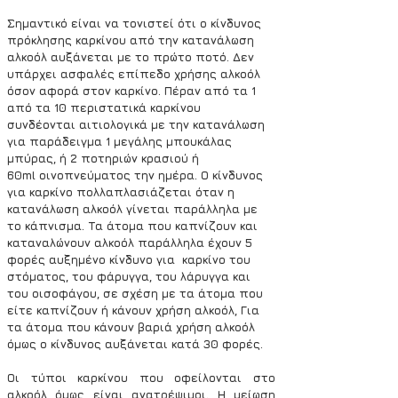
Σημαντικό είναι να τονιστεί ότι o κίνδυνος 
πρόκλησης καρκίνου από την κατανάλωση 
αλκοόλ αυξάνεται με το πρώτο ποτό. Δεν 
υπάρχει ασφαλές επίπεδο χρήσης αλκοόλ 
όσον αφορά στον καρκίνο. Πέραν από τα 1 
από τα 10 περιστατικά καρκίνου 
συνδέονται αιτιολογικά με την κατανάλωση 
για παράδειγμα 1 μεγάλης μπουκάλας 
μπύρας, ή 2 ποτηριών κρασιού ή 
60ml οινοπνεύματος την ημέρα. Ο κίνδυνος 
για καρκίνο πολλαπλασιάζεται όταν η 
κατανάλωση αλκοόλ γίνεται παράλληλα με 
το κάπνισμα. Τα άτομα που καπνίζουν και 
καταναλώνουν αλκοόλ παράλληλα έχουν 5 
φορές αυξημένο κίνδυνο για  καρκίνο του 
στόματος, του φάρυγγα, του λάρυγγα και 
του οισοφάγου, σε σχέση με τα άτομα που 
είτε καπνίζουν ή κάνουν χρήση αλκοόλ, Για 
τα άτομα που κάνουν βαριά χρήση αλκοόλ 
όμως ο κίνδυνος αυξάνεται κατά 30 φορές.
Οι τύποι καρκίνου που οφείλονται στο 
αλκοόλ όμως είναι ανατρέψιμοι. Η μείωση 