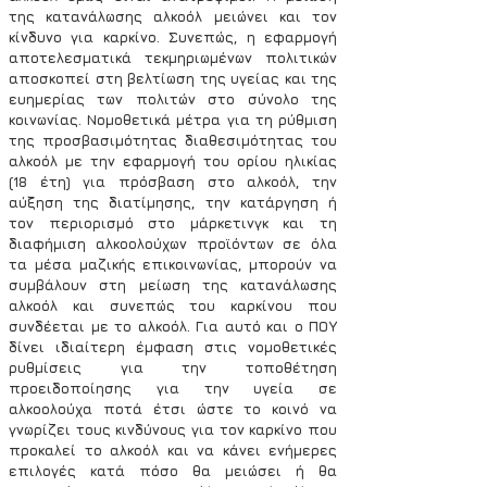
της κατανάλωσης αλκοόλ μειώνει και τον 
κίνδυνο για καρκίνο. Συνεπώς, η εφαρμογή 
αποτελεσματικά τεκμηριωμένων πολιτικών 
αποσκοπεί στη βελτίωση της υγείας και της 
ευημερίας των πολιτών στο σύνολο της 
κοινωνίας. Νομοθετικά μέτρα για τη ρύθμιση 
της προσβασιμότητας διαθεσιμότητας του 
αλκοόλ με την εφαρμογή του ορίου ηλικίας 
(18 έτη) για πρόσβαση στο αλκοόλ, την 
αύξηση της διατίμησης, την κατάργηση ή 
τον περιορισμό στο μάρκετινγκ και τη 
διαφήμιση αλκοολούχων προϊόντων σε όλα 
τα μέσα μαζικής επικοινωνίας, μπορούν να 
συμβάλουν στη μείωση της κατανάλωσης 
αλκοόλ και συνεπώς του καρκίνου που 
συνδέεται με το αλκοόλ. Για αυτό και o ΠΟΥ 
δίνει ιδιαίτερη έμφαση στις νομοθετικές 
ρυθμίσεις για την τοποθέτηση 
προειδοποίησης για την υγεία σε 
αλκοολούχα ποτά έτσι ώστε το κοινό να 
γνωρίζει τους κινδύνους για τον καρκίνο που 
προκαλεί το αλκοόλ και να κάνει ενήμερες 
επιλογές κατά πόσο θα μειώσει ή θα 