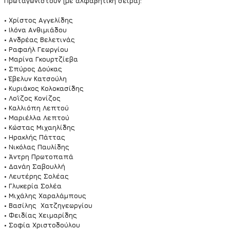
Πρωταγωνιστούν (με αλφαβητική σειρά):
• Χρίστος Αγγελίδης
• Ιλόνα Ανθιμιάδου
• Ανδρέας Βελετινάς
• Ραφαήλ Γεωργίου
• Μαρίνα Γκουρτζίεβα
• Σπύρος Δούκας
• Έβελυν Κατσούλη
• Κυριάκος Κολοκασίδης
• Λοΐζος Κονίζος
• Καλλιόπη Λεπτού
• Μαριέλλα Λεπτού
• Κώστας Μιχαηλίδης
• Ηρακλής Πάττας
• Νικόλας Παυλίδης
• Άντρη Πρωτοπαπά
• Δανάη Σαβουλλή
• Λευτέρης Σολέας
• Γλυκερία Σολέα
• Μιχάλης Χαραλάμπους
• Βασίλης  Χατζηγεωργίου
• Φειδίας Χειμαρίδης
• Σοφία Χριστοδούλου