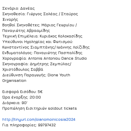
Σενάριο: Δανέας
Σκηνοθεσία: Γιώργος Σολέας / Σταύρος 
Ξιναρής
Βοηθοί Σκηνοθέτες: Μάριος Γεωργίου / 
Παναγιώτης Αβρααμίδης
Τεχνική Επιμέλεια: Κυριάκος Κολοκασίδης
Υπεύθυνοι Ηχοληψίας και Φωτισμού: 
Κωνσταντίνος Σιαμπτάνης/ Ιωάννης Λοϊζίδης
Ενδυματολόγος: Παναγιώτης Πασπαλίδης
Χορογραφία: Antonis Antoniou Dance Studio
Σκηνογραφία: Δημήτρης Ζεμπύλας/ 
Χριστόδουλος Σαββά
Διεύθυνση Παραγωγής: Dione Youth 
Organisation
Εισφορά Εισόδου: 5€
Ώρα έναρξης :20:00
Διάρκεια: 90’
Προπώληση Εισιτηριών soldout tickets
http://tinyurl.com/oianomoinicosia2024
Για πληροφορίες: 99797432