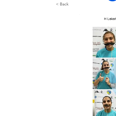
< Back
Η Laka