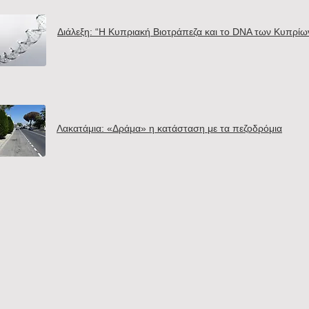
Διάλεξη: “Η Κυπριακή Βιοτράπεζα και το DNA των Κυπρίω
Λακατάμια: «Δράμα» η κατάσταση με τα πεζοδρόμια