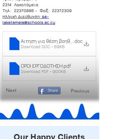
2314  Λακατάμεια
Τηλ.:  22370886 -  Φαξ:  22372309
Ηλ/νική Διεύθυνση: 
se-
lakatameia@schools.ac.cy
Αιτηση για θέση βοηθού νηπιαγωγείου
.doc
Download DOC • 69KB
ΟΡΟΙ ΕΡΓΟΔΟΤΗΣΗ
.pdf
Download PDF • 900KB
Next
Previous
Share
Our Happy Clients