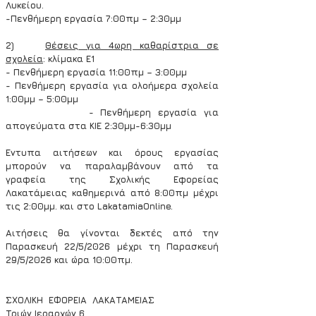
Λυκείου.
-Πενθήμερη εργασία 7:00πμ – 2:30μμ
2)    
Θέσεις για 4ωρη καθαρίστρια σε 
σχολεία
: κλίμακα Ε1
- Πενθήμερη εργασία 11:00πμ – 3:00μμ
- Πενθήμερη εργασία για ολοήμερα σχολεία 
1:00μμ – 5:00μμ
            - Πενθήμερη εργασία για 
απογεύματα στα ΚΙΕ 2:30μμ-6:30μμ
Έντυπα αιτήσεων και όρους εργασίας 
μπορούν να παραλαμβάνουν από τα 
γραφεία της Σχολικής Εφορείας 
Λακατάμειας καθημερινά από 8:00πμ μέχρι 
τις 2:00μμ. και στο LakatamiaOnline.
Αιτήσεις θα γίνονται δεκτές από την 
Παρασκευή 22/5/2026 μέχρι τη Παρασκευή 
29/5/2026 και ώρα 10:00πμ.
ΣΧΟΛΙΚΗ  ΕΦΟΡΕΙΑ  ΛΑΚΑΤΑΜΕΙΑΣ
Τριών Ιεραρχών 6