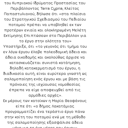
του Κυπριακού Ιδρύματος Προστασίας του 
Περιβάλλοντος Terra Cypria, Κλείτος 
Παπαστυλιανού, δήλωσε ότι «στα πλαίσια 
του Στρατηγικού Σχεδιασμού του Πεδιαίου 
ποταμού πρέπει να υποβληθεί εκ των 
προτέρων ενιαία και ολοκληρωμένη Μελέτη 
Εκτίμησης Επιπτώσεων στο Περιβάλλον για 
το έργο στην ολότητα του»
Υποστήριξε, ότι «το γεγονός ότι τμήμα του 
εν λόγω έργου έλαβε πολεοδομική άδεια και 
άδεια οικοδομής και ακολούθως άρχισε να 
κατασκευάζεται συνιστά κατάτμηση, 
δηλαδή κατακερματισμό του έργου, η 
διαδικασία αυτή, είναι ευρύτερα γνωστή ως 
σαλαμοποίηση ενός έργου και με βάση τις 
πρόνοιες της ισχύουσας νομοθεσίας 
έπρεπε να είχε αποφευχθεί από τις 
αρμόδιες αρχές».
Εκ μέρους των κατοίκων η Μαρία Θεοφάνους 
είπε ότι «ο δήμος Λακατάμιας 
προγραμματίζει ένα τεράστιο έργο πάνω 
στην κοίτη του ποταμού ενώ με τη μέθοδο 
της σαλαμοποίησης εξασφάλισε άδεια 
μόνο για το ένα μέρος του έργου».