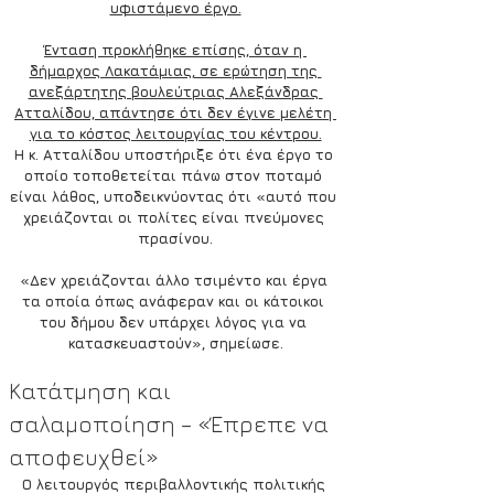
υφιστάμενο έργο.
Ένταση προκλήθηκε επίσης, όταν η 
δήμαρχος Λακατάμιας, σε ερώτηση της 
ανεξάρτητης βουλεύτριας Αλεξάνδρας 
Ατταλίδου, απάντησε ότι δεν έγινε μελέτη 
για το κόστος λειτουργίας του κέντρου.
Η κ. Ατταλίδου υποστήριξε ότι ένα έργο το 
οποίο τοποθετείται πάνω στον ποταμό 
είναι λάθος, υποδεικνύοντας ότι «αυτό που 
χρειάζονται οι πολίτες είναι πνεύμονες 
πρασίνου.
«Δεν χρειάζονται άλλο τσιμέντο και έργα 
τα οποία όπως ανάφεραν και οι κάτοικοι 
του δήμου δεν υπάρχει λόγος για να 
κατασκευαστούν», σημείωσε.
Κατάτμηση και 
σαλαμοποίηση – «Έπρεπε να 
αποφευχθεί»
Ο λειτουργός περιβαλλοντικής πολιτικής 