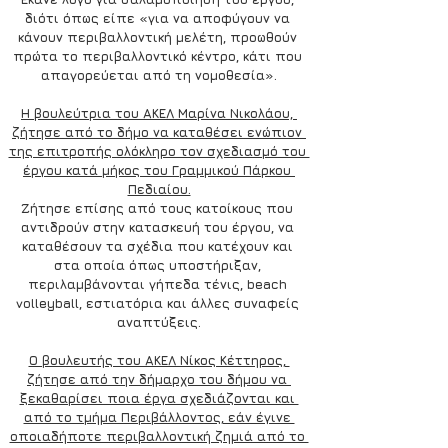
διότι όπως είπε «για να αποφύγουν να 
κάνουν περιβαλλοντική μελέτη, προωθούν 
πρώτα το περιβαλλοντικό κέντρο, κάτι που 
απαγορεύεται από τη νομοθεσία».
Η βουλεύτρια του ΑΚΕΛ Μαρίνα Νικολάου, 
ζήτησε από το δήμο να καταθέσει ενώπιον 
της επιτροπής ολόκληρο τον σχεδιασμό του 
έργου κατά μήκος του Γραμμικού Πάρκου 
Πεδιαίου.
Ζήτησε επίσης από τους κατοίκους που 
αντιδρούν στην κατασκευή του έργου, να 
καταθέσουν τα σχέδια που κατέχουν και 
στα οποία όπως υποστήριξαν, 
περιλαμβάνονται γήπεδα τένις, beach 
volleyball, εστιατόρια και άλλες συναφείς 
αναπτύξεις.
Ο βουλευτής του ΑΚΕΛ Νίκος Κέττηρος, 
ζήτησε από την δήμαρχο του δήμου να 
ξεκαθαρίσει ποια έργα σχεδιάζονται και 
από το τμήμα Περιβάλλοντος, εάν έγινε 
οποιαδήποτε περιβαλλοντική ζημιά από το 