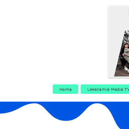
Home
Lakatamia Media T