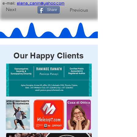
e-mail: 
elena_canin@yahoo.com
Next
Previous
Share
Our Happy Clients