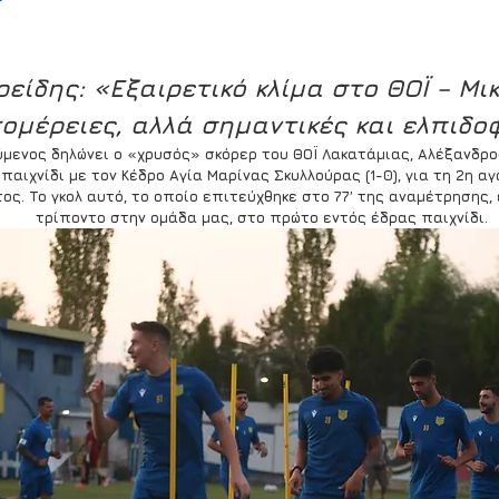
ρείδης: «Εξαιρετικό κλίμα στο ΘΟΪ – Μι
ομέρειες, αλλά σημαντικές και ελπιδο
μενος δηλώνει ο «χρυσός» σκόρερ του ΘΟΪ Λακατάμιας, Αλέξανδρος
παιχνίδι με τον Κέδρο Αγία Μαρίνας Σκυλλούρας (1-0), για τη 2η αγ
ς. Το γκολ αυτό, το οποίο επιτεύχθηκε στο 77’ της αναμέτρησης,
τρίποντο στην ομάδα μας, στο πρώτο εντός έδρας παιχνίδι.