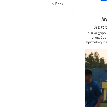
< Back
Ιε
λεπτ
Διπλά χαρού
νικηφόρο 
πρωταθλήματο