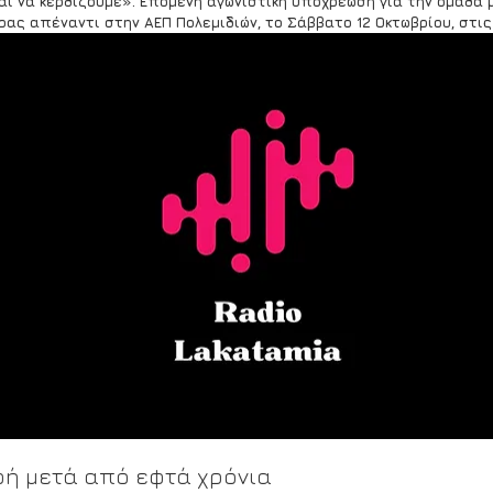
αι να κερδίζουμε». Επόμενη αγωνιστική υποχρέωση για την ομάδα μ
ρας απέναντι στην ΑΕΠ Πολεμιδιών, το Σάββατο 12 Οκτωβρίου, στις 
ή μετά από εφτά χρόνια