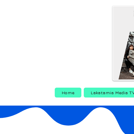
Home
Lakatamia Media T