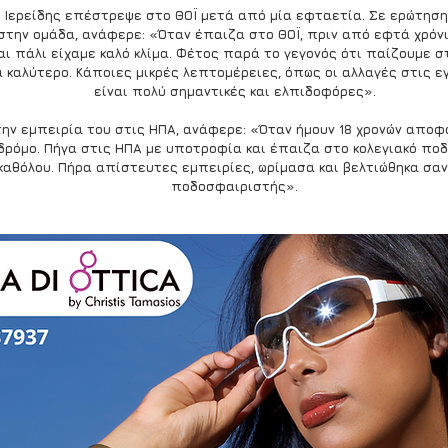
 Ιερείδης επέστρεψε στο ΘΟΪ μετά από μία εφταετία. Σε ερώτηση 
στην ομάδα, ανάφερε: «Όταν έπαιζα στο ΘΟΪ, πριν από εφτά χρόνια
αι πάλι είχαμε καλό κλίμα. Φέτος παρά το γεγονός ότι παίζουμε στ
α καλύτερο. Κάποιες μικρές λεπτομέρειες, όπως οι αλλαγές στις ε
είναι πολύ σημαντικές και ελπιδοφόρες».
την εμπειρία του στις ΗΠΑ, ανάφερε: «Όταν ήμουν 18 χρονών απο
δρόμο. Πήγα στις ΗΠΑ με υποτροφία και έπαιζα στο κολεγιακό ποδ
καθόλου. Πήρα απίστευτες εμπειρίες, ωρίμασα και βελτιώθηκα σαν
ποδοσφαιριστής».