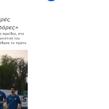
κρές 
φόρες»
 Ιερείδης, στο 
ωνιστική του 
 έδωσε το πρώτο 