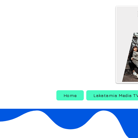
Home
Lakatamia Media T