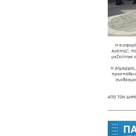
 Η εισφορ
Αγάπης", πο
μαζεύτηκε 
Η Δήμαρχος,
προσπάθεια 
συνδέσμου
ΑΠΟ ΤΟΝ ΔΗΜ