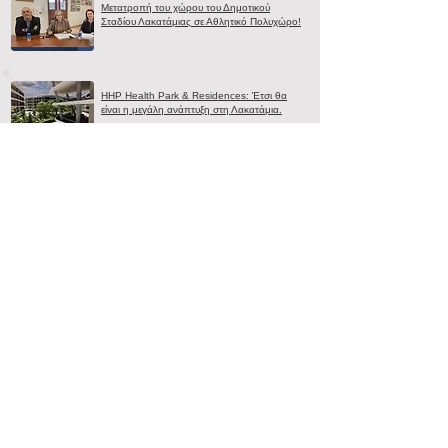
Μετατροπή του χώρου του Δημοτικού
Σταδίου Λακατάμιας σε Αθλητικό Πολυχώρο!
HHP Health Park & Residences: Έτσι θα
είναι η μεγάλη ανάπτυξη στη Λακατάμια.
Ένα μεγάλο ευχαριστώ στους χορηγούς και
τους εθελοντές του 4ου Φιλανθρωπικού
Αγώνα Energy Run Λακατάμιας.
Ανησυχία από δημότες για νέο «Πουρνάρα»
στην Λακατάμια
Διάλεξη: “Η Κυπριακή Βιοτράπεζα και το DNA
των Κυπρίων”