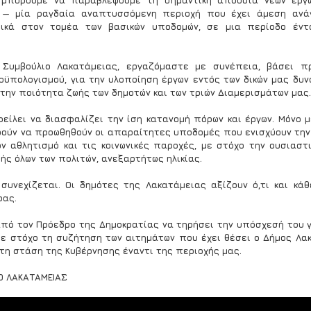
 μπορούμε να παραβλέψουμε τη σημαντική απουσία νέων έργω
 — μία ραγδαία αναπτυσσόμενη περιοχή που έχει άμεση ανάγ
δικά στον τομέα των βασικών υποδομών, σε μια περίοδο έντον
 Συμβούλιο Λακατάμειας, εργαζόμαστε με συνέπεια, βάσει πρ
οϋπολογισμού, για την υλοποίηση έργων εντός των δικών μας δυν
 την ποιότητα ζωής των δημοτών και των τριών Διαμερισμάτων μας.
φείλει να διασφαλίζει την ίση κατανομή πόρων και έργων. Μόνο με
ούν να προωθηθούν οι απαραίτητες υποδομές που ενισχύουν την 
ον αθλητισμό και τις κοινωνικές παροχές, με στόχο την ουσιαστι
ής όλων των πολιτών, ανεξαρτήτως ηλικίας.
 συνεχίζεται. Οι δημότες της Λακατάμειας αξίζουν ό,τι και κάθ
ρας.
πό τον Πρόεδρο της Δημοκρατίας να τηρήσει την υπόσχεσή του γ
με στόχο τη συζήτηση των αιτημάτων που έχει θέσει ο Δήμος Λακα
τη στάση της Κυβέρνησης έναντι της περιοχής μας.
Ο ΛΑΚΑΤΑΜΕΙΑΣ