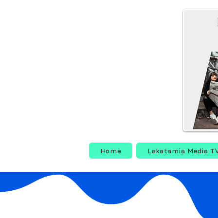
Home
Lakatamia Media T