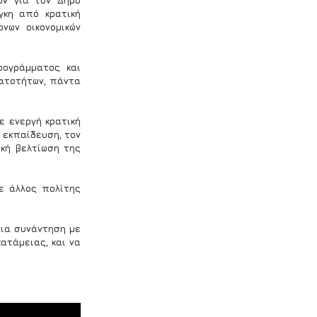
ν για τον Δήμο 
κη από κρατική 
ων οικονομικών 
ογράμματος και 
ατοτήτων, πάντα 
 ενεργή κρατική 
εκπαίδευση, τον 
κή βελτίωση της 
ε άλλος πολίτης 
ια συνάντηση με 
τάμειας, και να 