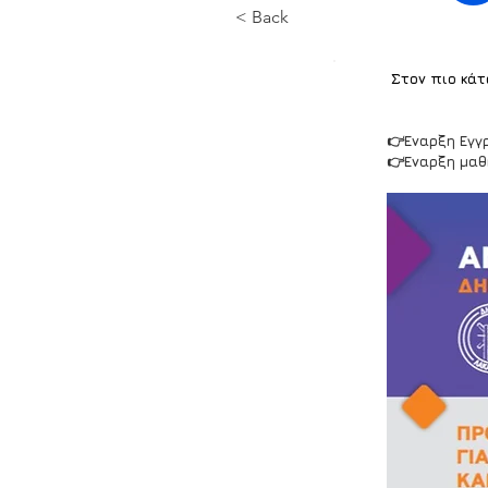
< Back
Στον πιο κάτ
👉Έναρξη Εγγ
👉Έναρξη μαθ