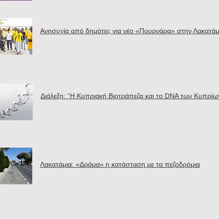
Ανησυχία από δημότες για νέο «Πουρνάρα» στην Λακατάμ
Διάλεξη: “Η Κυπριακή Βιοτράπεζα και το DNA των Κυπρίω
Λακατάμια: «Δράμα» η κατάσταση με τα πεζοδρόμια