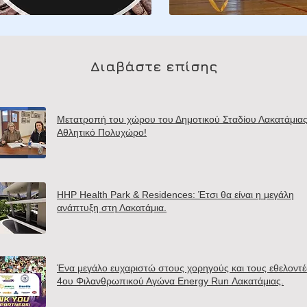
Διαβάστε επίσης
Μετατροπή του χώρου του Δημοτικού Σταδίου Λακατάμιας
Αθλητικό Πολυχώρο!
HHP Health Park & Residences: Έτσι θα είναι η μεγάλη
ανάπτυξη στη Λακατάμια.
Ένα μεγάλο ευχαριστώ στους χορηγούς και τους εθελοντέ
4ου Φιλανθρωπικού Αγώνα Energy Run Λακατάμιας.