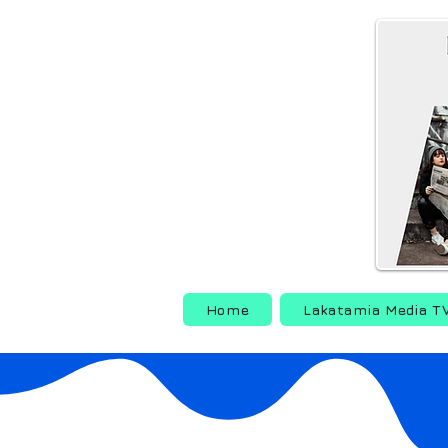
Home
Lakatamia Media T