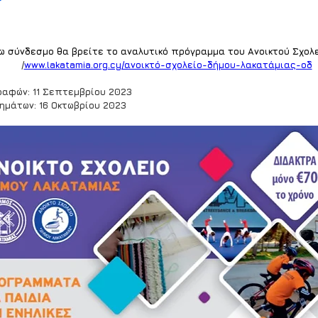
ω σύνδεσμο θα βρείτε το αναλυτικό πρόγραμμα του Ανοικτού Σχολ
/
www.lakatamia.org.cy/ανοικτό-σχολείο-δήμου-λακατάμιας-οδ
ραφών: 11 Σεπτεμβρίου 2023
ημάτων: 16 Οκτωβρίου 2023