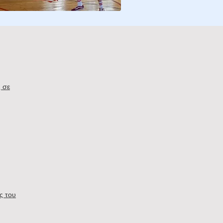
 σε
ς του