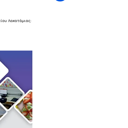
είου Λακατάμιας: