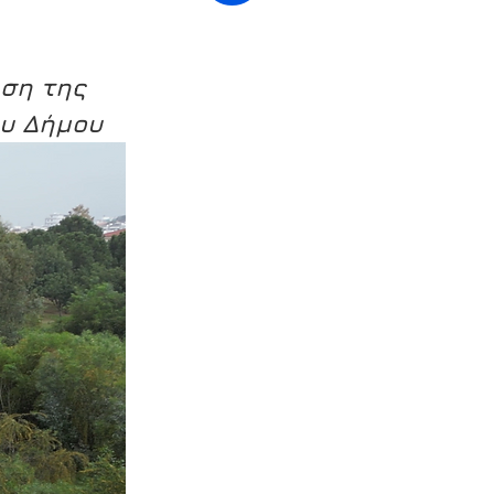
ση της 
ου Δήμου