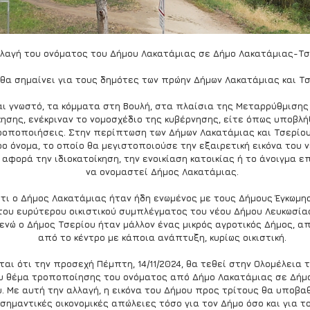
λαγή του ονόματος του Δήμου Λακατάμιας σε Δήμο Λακατάμιας-Τσ
 θα σημαίνει για τους δημότες των πρώην Δήμων Λακατάμιας και Τ
ι γνωστό, τα κόμματα στη Βουλή, στα πλαίσια της Μεταρρύθμισης
ησης, ενέκριναν το νομοσχέδιο της κυβέρνησης, είτε όπως υποβλήθ
ροποποιήσεις. Στην περίπτωση των Δήμων Λακατάμιας και Τσερίου, 
ο όνομα, το οποίο θα μεγιστοποιούσε την εξαιρετική εικόνα του 
 αφορά την ιδιοκατοίκηση, την ενοικίαση κατοικίας ή το άνοιγμα επ
να ονομαστεί Δήμος Λακατάμιας.
ότι ο Δήμος Λακατάμιας ήταν ήδη ενωμένος με τους Δήμους Έγκωμης
του ευρύτερου οικιστικού συμπλέγματος του νέου Δήμου Λευκωσίας
ενώ ο Δήμος Τσερίου ήταν μάλλον ένας μικρός αγροτικός Δήμος, α
από το κέντρο με κάποια ανάπτυξη, κυρίως οικιστική.
αι ότι την προσεχή Πέμπτη, 14/11/2024, θα τεθεί στην Ολομέλεια 
υ θέμα τροποποίησης του ονόματος από Δήμο Λακατάμιας σε Δήμ
. Με αυτή την αλλαγή, η εικόνα του Δήμου προς τρίτους θα υποβαθ
ημαντικές οικονομικές απώλειες τόσο για τον Δήμο όσο και για τ