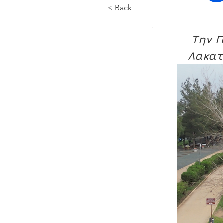
< Back
Την Π
Λακατ