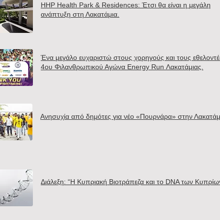
HHP Health Park & Residences: Έτσι θα είναι η μεγάλη
ανάπτυξη στη Λακατάμια.
Ένα μεγάλο ευχαριστώ στους χορηγούς και τους εθελοντέ
4ου Φιλανθρωπικού Αγώνα Energy Run Λακατάμιας.
Ανησυχία από δημότες για νέο «Πουρνάρα» στην Λακατάμ
Διάλεξη: “Η Κυπριακή Βιοτράπεζα και το DNA των Κυπρίω