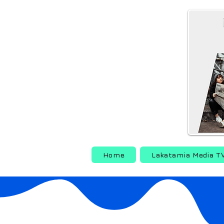
Home
Lakatamia Media T