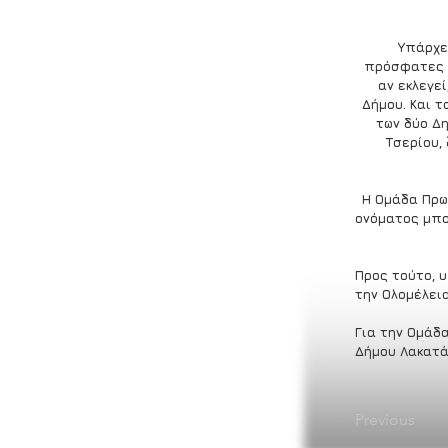
Υπάρχει
πρόσφατες δ
αν εκλεγε
Δήμου. Και τ
των δύο Δ
Τσερίου,
Η Ομάδα Πρω
ονόματος μπο
Προς τούτο, 
την Ολομέλεια
Για την Ομάδ
Δήμου Λακατά
Previous