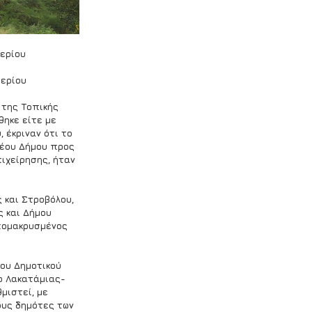
ερίου
σερίου
 της Τοπικής 
ηκε είτε με 
έκριναν ότι το 
νέου Δήμου προς 
ιχείρησης, ήταν 
 και Στροβόλου, 
 και Δήμου 
πομακρυσμένος 
του Δημοτικού 
ο Λακατάμιας-
μιστεί, με 
ους δημότες των 