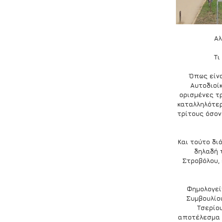
Αλ
Τι
Όπως είνα
Αυτοδιοίκ
ορισμένες τ
καταλληλότερ
τρίτους όσον
Και τούτο δι
δηλαδή 
Στροβόλου, 
Φημολογείτ
Συμβουλίο
Τσερίου
αποτέλεσμα σ