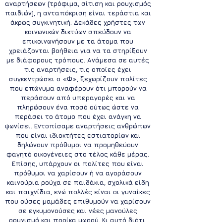
αναρτήσεων (τρόφιμα, σίτιση και ρουχισμός 
παιδιών), 
η ανταπόκριση είναι τεράστια και 
άκρως συγκινητική. 
Δεκάδες χρήστες των 
κοινωνικών δικτύων σπεύδουν να 
επικοινωνήσουν με τα άτομα που 
χρειάζονται βοήθεια για να τα στηρίξουν 
με διάφορους τρόπους. Ανάμεσα σε αυτές 
τις αναρτήσεις, τις οποίες έχει 
συγκεντρώσει ο «Φ», ξεχωρίζουν πολίτες 
που επώνυμα 
αναφέρουν ότι μπορούν να 
περάσουν από υπεραγορές και να 
πληρώσουν ένα ποσό 
ούτως ώστε να 
περάσει το άτομο που έχει ανάγκη να 
ψωνίσει. Εντοπίσαμε αναρτήσεις ανθρώπων 
που είναι 
ιδιοκτήτες εστιατορίων και 
δηλώνουν πρόθυμοι να προμηθεύουν 
φαγητό οικογένειες στο τέλος κάθε μέρας. 
Επίσης, υπάρχουν οι πολίτες που είναι 
πρόθυμοι να χαρίσουν ή να αγοράσουν 
καινούρια ρούχα σε παιδάκια, σχολικά είδη 
και παιχνίδια, ενώ πολλές είναι οι γυναίκες 
που ούσες μαμάδες 
επιθυμούν να χαρίσουν 
σε εγκυμονούσες και νέες μανούλες 
ρουχισμό και προίκα μωρού.
 Κι αυτό διότι, 