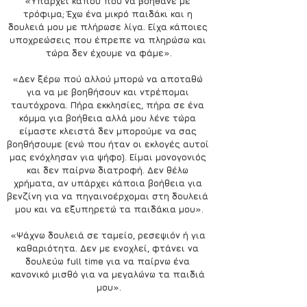
«Υπάρχει κάπου που να βοηθάνε με 
τρόφιμα; Έχω ένα μικρό παιδάκι και η 
δουλειά μου με πλήρωσε λίγα. Είχα κάποιες 
υποχρεώσεις που έπρεπε να πληρώσω και 
τώρα δεν έχουμε να φάμε».
«Δεν ξέρω πού αλλού μπορώ να αποταθώ 
για να με βοηθήσουν και ντρέπομαι 
ταυτόχρονα. Πήρα εκκλησίες, πήρα σε ένα 
κόμμα για βοήθεια αλλά μου λένε τώρα 
είμαστε κλειστά δεν μπορούμε να σας 
βοηθήσουμε (ενώ που ήταν οι εκλογές αυτοί 
μας ενόχλησαν για ψήφο). Είμαι μονογονιός 
και δεν παίρνω διατροφή. Δεν θέλω 
χρήματα, αν υπάρχει κάποια βοήθεια για 
βενζίνη για να πηγαινοέρχομαι στη δουλειά 
μου και να εξυπηρετώ τα παιδάκια μου».
«Ψάχνω δουλειά σε ταμείο, ρεσεψιόν ή για 
καθαριότητα. Δεν με ενοχλεί, φτάνει να 
δουλεύω full time για να παίρνω ένα 
κανονικό μισθό για να μεγαλώνω τα παιδιά 
μου».