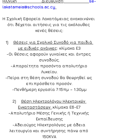
Ηλ/νική Διεύθυνση: 
se-
lakatameia@schools.ac.cy
Η Σχολική Εφορεία Λακατάμειας ανακοινώνει 
ότι δέχεται αιτήσεις για τις ακόλουθες 
κενές θέσεις:
1)    
Θέσεις για Σχολικό Συνοδό για παιδιά 
με ειδικές ανάγκες
: κλίμακα Ε3
-Οι θέσεις αφορούν γυναίκες και άντρες 
συνοδούς.
-Απαραίτητα προσόντα απολυτήριο 
Λυκείου.
-Πείρα στη θέση συνοδού θα θεωρηθεί ως 
επιπρόσθετο προσόν.
-Πενθήμερη εργασία 7:15πμ – 1:30μμ
2)    
Θέση Ηλεκτρολόγου Ηλεκτρικών 
Εγκαταστάσεων 
:κλίμακα Ε6-Ε7
-Απολυτήριο Μέσης Γενικής ή Τεχνικής 
Εκπαίδευσης
-Αδειούχος Ηλεκτρολόγος με άδεια 
λειτουργία και συντήρησης πάνω από 
150KVA