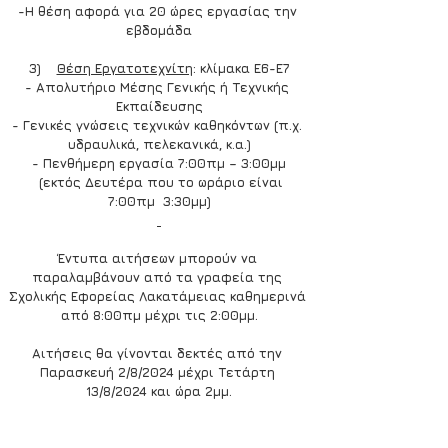
-Η θέση αφορά για 20 ώρες εργασίας την 
εβδομάδα
3)    
Θέση Εργατοτεχνίτη
: κλίμακα Ε6-Ε7
- Απολυτήριο Μέσης Γενικής ή Τεχνικής 
Εκπαίδευσης
- Γενικές γνώσεις τεχνικών καθηκόντων (π.χ. 
υδραυλικά, πελεκανικά, κ.α.)
- Πενθήμερη εργασία 7:00πμ – 3:00μμ
  (εκτός Δευτέρα που το ωράριο είναι 
7:00πμ  3:30μμ)
Έντυπα αιτήσεων μπορούν να 
παραλαμβάνουν από τα γραφεία της 
Σχολικής Εφορείας Λακατάμειας καθημερινά 
από 8:00πμ μέχρι τις 2:00μμ.
Αιτήσεις θα γίνονται δεκτές από την 
Παρασκευή 2/8/2024 μέχρι Τετάρτη 
13/8/2024 και ώρα 2μμ.