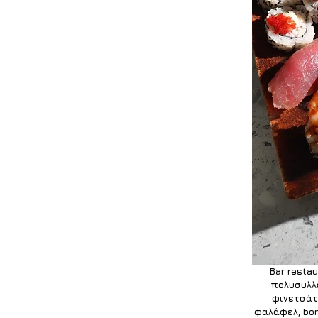
Bar resta
πολυσυλλε
φινετσάτα
φαλάφελ, bon 