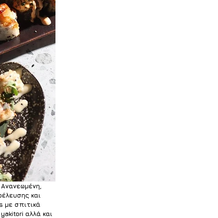
 Ανανεωμένη, 
οέλευσης και 
s με σπιτικά 
akitori αλλά και 