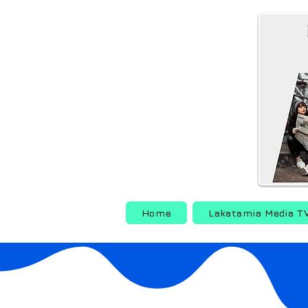
Home
Lakatamia Media T