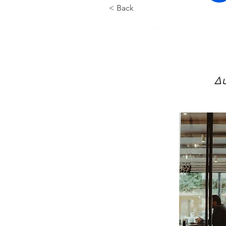
< Back
Δ