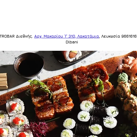
STROBAR
 Διεθνής. 
Αρχ. Μακαρίου ΄Γ 310, Λακατάμια
, Λευκωσία 966161
Dlbani