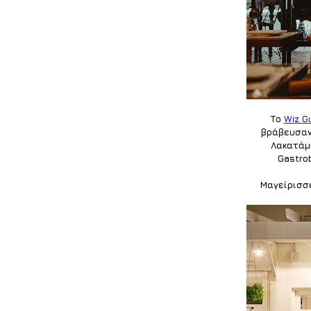
Το 
Wiz G
βράβευσαν
Λακατάμι
Gastro
Μαγείρισσ