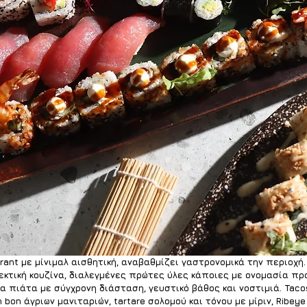
urant με μίνιμαλ αισθητική, αναβαθμίζει γαστρονομικά την περιοχή.
κτική κουζίνα, διαλεγμένες πρώτες ύλες κάποιες με ονομασία πρ
 πιάτα με σύγχρονη διάσταση, γευστικό βάθος και νοστιμιά. Taco
bon άγριων μανιταριών, tartare σολομού και τόνου με μίριν, Ribeye y