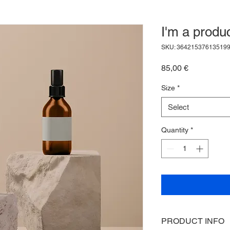
I'm a produ
SKU: 36421537613519
Price
85,00 €
Size
*
Select
Quantity
*
PRODUCT INFO