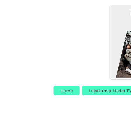
Home
Lakatamia Media T