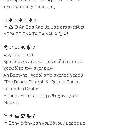
πλατεία του χωριού μας..
✨ 🎄 ⭐ 🎄 ⭐ 🎄 ✨
🎅 🎁 Ο Άη Βασίλης θα μας επισκεφθεί... 
ΔΩΡΑ ΣΕ ΟΛΑ ΤΑ ΠΑΙΔΑΚΙΑ 🎅 🎁
🎅 🍕 🍰 🎁 🎠 🎵
Φαγητά | Ποτά
Χριστουγεννιάτικα Τραγούδια από τις 
χορωδίες των σχολείων
Άη Βασίλης | Χοροί από σχολές χορού 
“The Dance Central” & “Royale Dance 
Education Center”
Δωρεάν Facepainting & Ψυχαγωγικές 
Μασκότ
🎅 🍕 🍰 🎁 🎠 🎵
🎅 Στην εκδήλωση λαμβάνουν μέρος με 