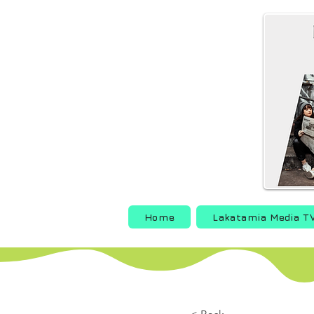
Home
Lakatamia Media T