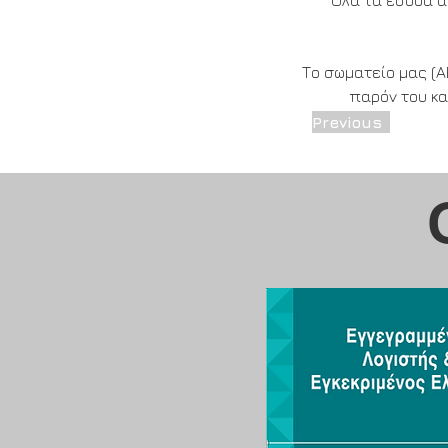
Όλα τα έσοδα α
Το σωματείο μας (Α
παρόν του κα
Previous