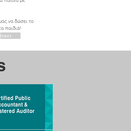
α παιδιά με 
μας να δώσει το 
α παιδιά!
Next
s