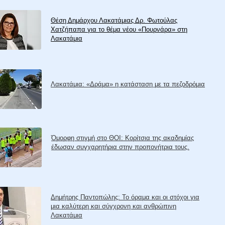
Θέση Δημάρχου Λακατάμιας Δρ. Φωτούλας
Χατζήπαπα για το θέμα νέου «Πουρνάρα» στη
Λακατάμια
Λακατάμια: «Δράμα» η κατάσταση με τα πεζοδρόμια
Όμορφη στιγμή στο ΘΟΙ: Κορίτσια της ακαδημίας
έδωσαν συγχαρητήρια στην προπονήτρια τους.
Δημήτρης Παντοπώλης: Το όραμα και οι στόχοι για
μια καλύτερη και σύγχρονη και ανθρώπινη
Λακατάμια