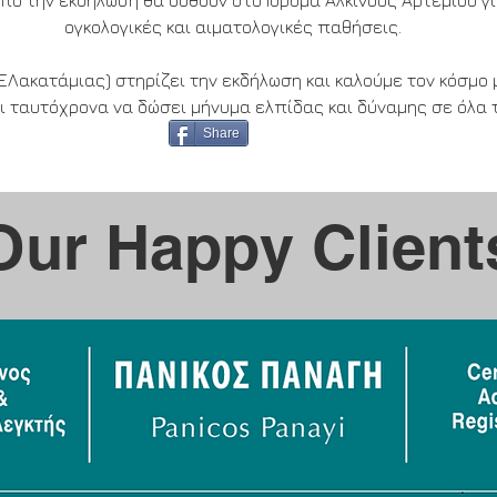
πό την εκδήλωση θα δοθούν στο Ίδρυμα Αλκίνοος Αρτεμίου γι
ογκολογικές και αιματολογικές παθήσεις.
ΕΛακατάμιας) στηρίζει την εκδήλωση και καλούμε τον κόσμο 
ι ταυτόχρονα να δώσει μήνυμα ελπίδας και δύναμης σε όλα τ
Share
Our Happy Client