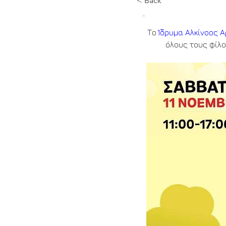
< Back
Το 
Ίδρυμα Αλκίνοος 
όλους τους φίλο