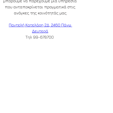
μπορούμε να παρέχουμε μια υπηρεσία 
που ανταποκρίνεται πραγματικά στις 
ανάγκες της κοινότητάς μας.
Παντελή Κατελάρη 2Δ, 2460 Πάνω 
Δευτερά
.
Τηλ 99-678700  
email:tamasoufunerals@gmail.com  
Αριθμός Αδείας ΓΚ10